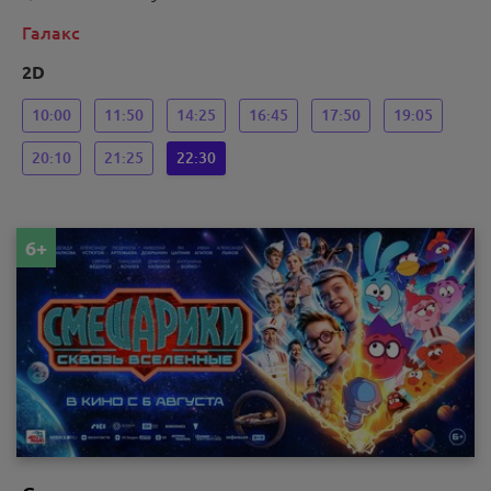
Галакс
2D
10:00
11:50
14:25
16:45
17:50
19:05
20:10
21:25
22:30
6+