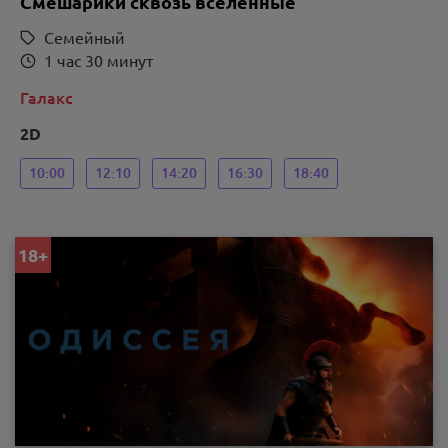
Смешарики сквозь вселенные
Семейный
1 час 30 минут
Галакс
2D
10:00
12:10
14:20
16:30
18:40
18+