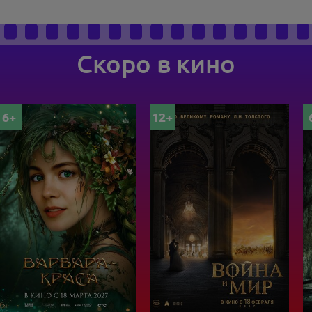
Скоро в кино
12+
6+
1