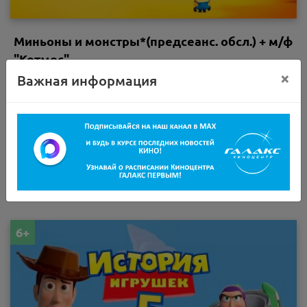
Миньоны и монстры*(предсеанс. обсл.) + м/ф
"Котмос"
×
Важная информация
Фантастика, Приключения, Мультфильм
1 час 25 минут
Галакс
2D
14:10
16:00
6+