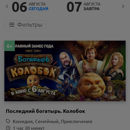
06
07
0
АВГУСТА
АВГУСТА
СЕГОДНЯ
ЗАВТРА
Фильтры
6+
Последний богатырь. Колобок
Комедия, Семейный, Приключения
1 час 30 минут