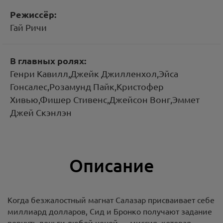
Режиссёр:
Гай Ричи
В главных ролях:
Генри Кавилл,Джейк Джилленхол,Эйса
Гонсалес,Розамунд Пайк,Кристофер
Хивью,Фишер Стивенс,Джейсон Вонг,Эммет
Джей Скэнлэн
Описание
Когда безжалостный магнат Салазар присваивает себе
миллиард долларов, Сид и Бронко получают задание