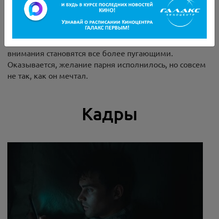
любила его больше всех на свете. И вот чудо -
девушка и правда в него влюбляется. Однако его
счастью быстро привходит конец. Парень замечает,
что Ники буквально им одержима, а ее знаки
внимания становятся все более пугающими.
Оказывается, желание парня исполнилось, но совсем
не так, как он мечтал.
Кадры