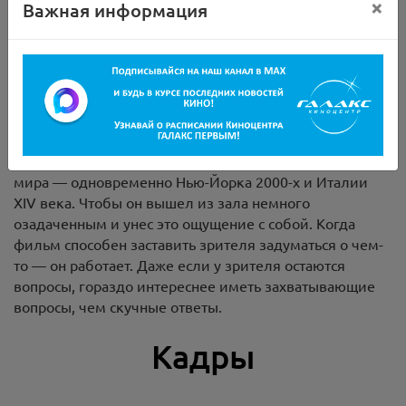
×
Важная информация
В это же время Данте в XIV веке ищет вдохновение
для создания своего величайшего произведения.
Каждого из мужчин неосознанно связывает через
время их одержимость любовью, красотой и
божественным.
Джулиан Шнабель, режиссер фильма: «Мне было
важно, чтобы зритель почувствовал себя частью этого
мира — одновременно Нью-Йорка 2000-х и Италии
XIV века. Чтобы он вышел из зала немного
озадаченным и унес это ощущение с собой. Когда
фильм способен заставить зрителя задуматься о чем-
то — он работает. Даже если у зрителя остаются
вопросы, гораздо интереснее иметь захватывающие
вопросы, чем скучные ответы.
Кадры