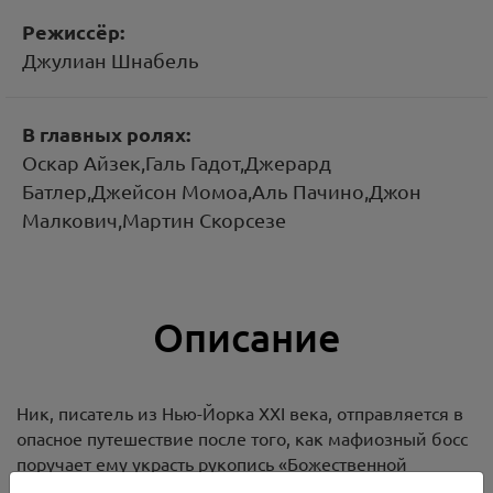
Режиссёр:
Джулиан Шнабель
В главных ролях:
Оскар Айзек,Галь Гадот,Джерард
Батлер,Джейсон Момоа,Аль Пачино,Джон
Малкович,Мартин Скорсезе
Описание
Ник, писатель из Нью-Йорка XXI века, отправляется в
опасное путешествие после того, как мафиозный босс
поручает ему украсть рукопись «Божественной
комедии», написанную рукой самого Данте Алигьери.